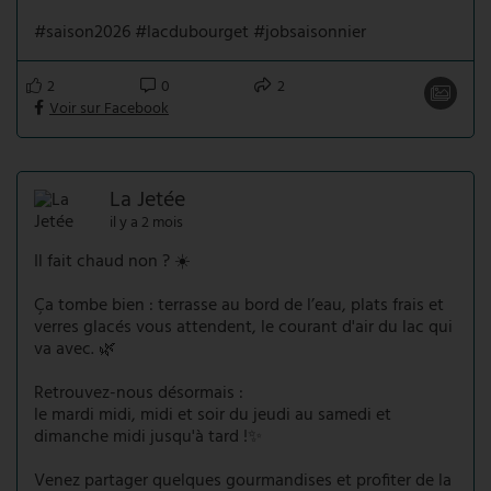
#saison2026 #lacdubourget #jobsaisonnier
2
0
2
Voir sur Facebook
La Jetée
il y a 2 mois
Il fait chaud non ? ☀️
Ça tombe bien : terrasse au bord de l’eau, plats frais et
verres glacés vous attendent, le courant d'air du lac qui
va avec. 🌿
Retrouvez-nous désormais :
le mardi midi, midi et soir du jeudi au samedi et
dimanche midi jusqu'à tard !✨
Venez partager quelques gourmandises et profiter de la