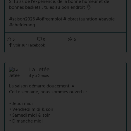
Si tu as de l’expérience, de la bonne humeur et de
bonnes baskets : tu es au bon endroit 👌
#saison2026 #offreemploi #jobrestauration #savoie
#chefderang
5
0
5
Voir sur Facebook
La Jetée
il y a 2 mois
La saison démarre doucement ☀️
Cette semaine, nous sommes ouverts :
• Jeudi midi
• Vendredi midi & soir
• Samedi midi & soir
• Dimanche midi