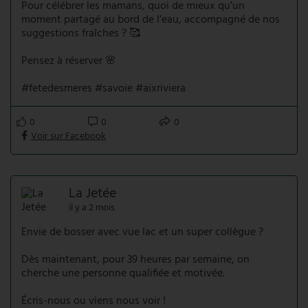
Pour célébrer les mamans, quoi de mieux qu’un
moment partagé au bord de l’eau, accompagné de nos
suggestions fraîches ? 🥰
Pensez à réserver 🌸
#fetedesmeres #savoie #aixriviera
0
0
0
Voir sur Facebook
La Jetée
il y a 2 mois
Envie de bosser avec vue lac et un super collègue ?
Dès maintenant, pour 39 heures par semaine, on
cherche une personne qualifiée et motivée.
Écris-nous ou viens nous voir !