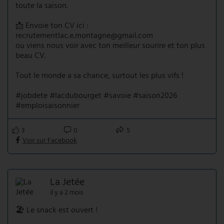
toute la saison.
📩 Envoie ton CV ici :
recrutementlac.e.montagne@gmail.com
ou viens nous voir avec ton meilleur sourire et ton plus
beau CV.
Tout le monde a sa chance, surtout les plus vifs !
#jobdete #lacdubourget #savoie #saison2026
#emploisaisonnier
3
0
5
Voir sur Facebook
La Jetée
il y a 2 mois
🏖️ Le snack est ouvert !