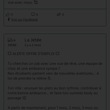
vue avec nous. 🥰
11
0
0
Voir sur Facebook
La Jetée
il y a 2 mois
💥 ALERTE OFFRE D’EMPLOI 💥
Tu cherches un job avec une vue de rêve, une équipe de
choc et une ambiance sympa ?
Nos étudiants partent vers de nouvelles aventures… à
toi de prendre la relève 💪
Ton rôle : envoyer les plats au bon rythme, contribuer à
notre bonne ambiance… et faire ton summer body au
passage 😉
A partir de maintenant, pour 1 mois, 2 mois, 3 mois ou