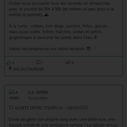
Didier vous accueille tous les samedis et dimanches
avec le sourire de 10h à 18h (et même un peu plus si la
météo le permet). 🌊
À la carte : crêpes, hot-dogs, paninis, frites, glaces…
mais aussi cafés, bières fraîches, sodas et petits
grignotages à savourer les pieds dans l’eau.🍦
Venez décompresser sur notre terrasse. 😎
3
1
0
Voir sur Facebook
La Jetée
il y a 2 mois
💥 ALERTE OFFRE D’EMPLOI - URGENT💥
Envie de gérer ton propre rang avec une belle vue, une
équipe solide et une ambiance sympa ? La saison arrive,