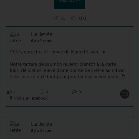
Nous suivre
25
1372
La Jetée
il y a 2 mois
L'été approche, et l'envie de légereté avec. ☀️
Notre tartare de saumon revient bientôt à la carte :
frais, délicat et relevé d'une pointe de crème au citron.
C'est pile ce qu'il faut pour profiter des beaux jours. 🫠
1
0
0
Voir sur Facebook
La Jetée
il y a 2 mois