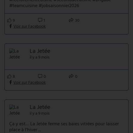
#recrutementcuisine #seconddecuisine #brigade
#teamcuisine #jobsaisonnier2026
9
1
30
Voir sur Facebook
La Jetée
il y a 9 mois
8
0
0
Voir sur Facebook
La Jetée
il y a 9 mois
Ça y est… La Jetée ferme ses baies vitrées pour laisser
place à l’hiver ...