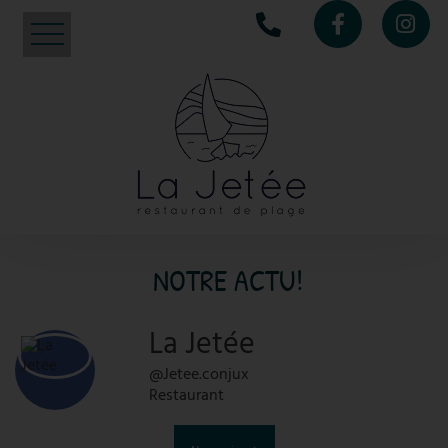
ACCUEIL
LES CARTES
MENUS DE GROUPES
SNACK
VOTRE AVIS
NOTRE ACTU!
NOTRE ACTU!
CARTE CADEAU
La Jetée
CONTACT
@Jetee.conjux
Restaurant
COWORKING