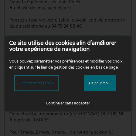
Ouverts également les jours fériés.
Au plaisir de vous accueillir ✨
Pensez à réserver votre table le week-end via notre site
ou au téléphone au 04 79 34 88 46.
8
0
2
Ce site utilise des cookies afin d’améliorer
Voir sur Facebook
votre expérience de navigation
Vous pouvez paramétrer vos préférences et modifier vos choix
en cliquant sur le lien de gestion des cookies en bas de page.
La Jetée
il y a 5 mois
Paramétrer mes choix
OK pour moi !
💥 ALERTE OFFRE D’EMPLOI 💥
Salut la future TEAM de la JETÉE !!
Continuer sans accepter
On recherche urgemment un(e) SECOND(E) DE CUISINE
À partir du 3 MARS.
Pour 1 mois, 2 mois, 3 mois… ou toute la saison 😉