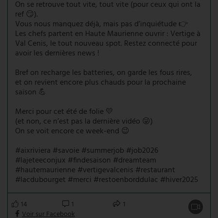
On se retrouve tout vite, tout vite (pour ceux qui ont la
ref 😏).
Vous nous manquez déjà, mais pas d’inquiétude 👉
Les chefs partent en Haute Maurienne ouvrir : Vertige à
Val Cenis, le tout nouveau spot. Restez connecté pour
avoir les dernières news !
Bref on recharge les batteries, on garde les fous rires,
et on revient encore plus chauds pour la prochaine
saison 💪
Merci pour cet été de folie 💛
(et non, ce n’est pas la dernière vidéo 😜)
On se voit encore ce week-end 😉
#aixriviera #savoie #summerjob #job2026
#lajeteeconjux #findesaison #dreamteam
#hautemaurienne #vertigevalcenis #restaurant
#lacdubourget #merci #restoenborddulac #hiver2025
14
1
1
Voir sur Facebook