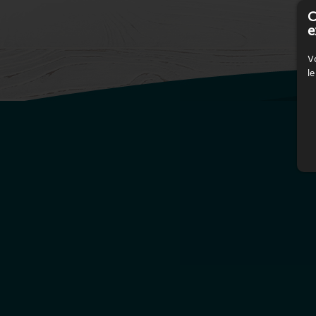
les individuelles (
C
www.bateaucanal.com
)
e
Visite de l’Abbaye de
Vo
Hautecombesituée à 4 km
le
Visite du petit village de Chanaz
à 4km et de ses nombreux
artisans
L
(Brulerie, chocolatier, potier,
Moulin à huile, Bière de Chanaz…)