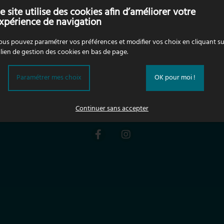
Lac E Montagne
e site utilise des cookies afin d’améliorer votre
xpérience de navigation
Découvrir nos autres restaurants
us pouvez paramétrer vos préférences et modifier vos choix en cliquant su
 lien de gestion des cookies en bas de page.
NOS COORDONNÉES
Paramétrer mes choix
OK pour moi !
a Jetée
Esplanade du Port
73310 Conjux
Tél.
04 82 79 50 
Continuer sans accepter
Suivez nos actualités