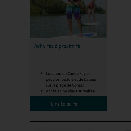
Activités à proximité
Location de Canoé kayak ,
pédalos, paddle et de bateau
sur la plage de Conjux
Accès à une plage surveillée,
Bateau canal (propose des
Lire la suite
balades sur le lac, le canal de
Savière et le rhone)
Il pourra bientôt s’accoster
directement au port pour proposer
des ballades pour les groupes ou pour